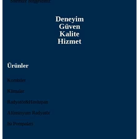
Sitemize hoşgeldiniz
Deneyim
Güven
Kalite
Hizmet
Ürünler
Kombiler
Klimalar
Radyatör&Havlupan
Alüminyum Radyatör
Isı Pompaları