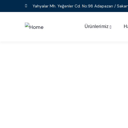
Yahyalar Mh. Yeğenler Cd. No:98 Adapazarı / Sakar
Ürünlerimiz
H