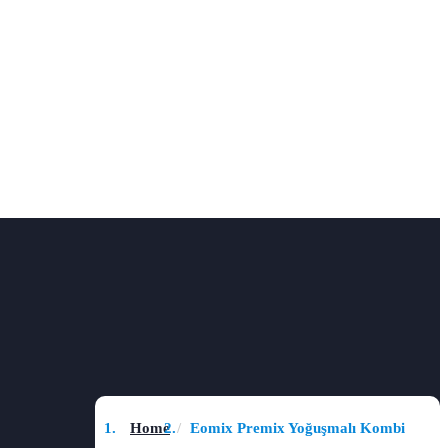
Home
Eomix Premix Yoğuşmalı Kombi