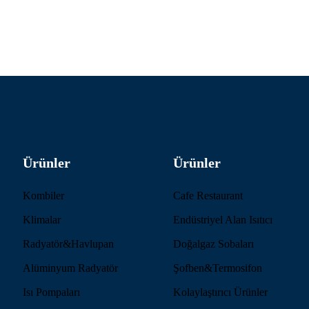
Ürünler
Ürünler
Kombiler
Cafe Restaurant
Klimalar
Endüstriyel Alan Isıtıcı
Radyatör&Havlupan
Doğalgaz Sobaları
Alüminyum Radyatör
Şofben&Termosifon
Isı Pompaları
Kolaylaştırıcı Ürünler