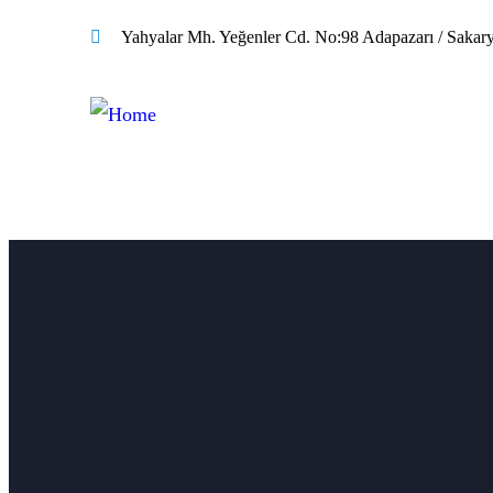
Yahyalar Mh. Yeğenler Cd. No:98 Adapazarı / Sakar