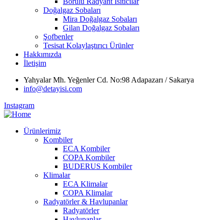
Borulu Radyant Isıtıcılar
Doğalgaz Sobaları
Mira Doğalgaz Sobaları
Gilan Doğalgaz Sobaları
Şofbenler
Tesisat Kolaylaştırıcı Ürünler
Hakkımızda
İletişim
Yahyalar Mh. Yeğenler Cd. No:98 Adapazarı / Sakarya
info@detayisi.com
Instagram
Ürünlerimiz
Kombiler
ECA Kombiler
COPA Kombiler
BUDERUS Kombiler
Klimalar
ECA Klimalar
COPA Klimalar
Radyatörler & Havlupanlar
Radyatörler
Havlupanlar